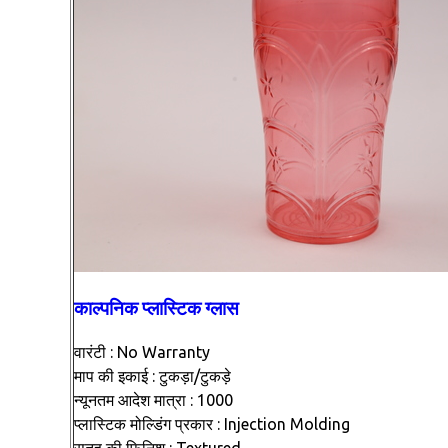
काल्पनिक प्लास्टिक ग्लास
वारंटी : No Warranty
माप की इकाई : टुकड़ा/टुकड़े
न्यूनतम आदेश मात्रा : 1000
प्लास्टिक मोल्डिंग प्रकार : Injection Molding
सतह की फ़िनिश : Textured