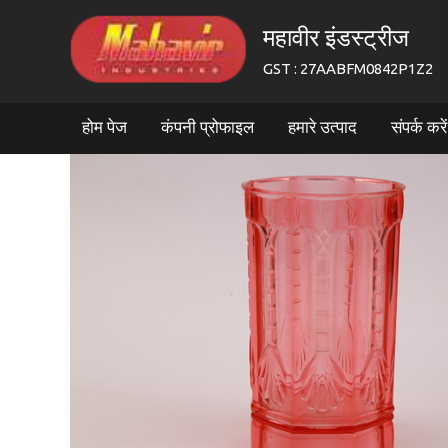
महावीर इंडस्ट्रीज
GST : 27AABFM0842P1Z2
होम पेज
कंपनी प्रोफाइल
हमारे उत्पाद
संपर्क करें