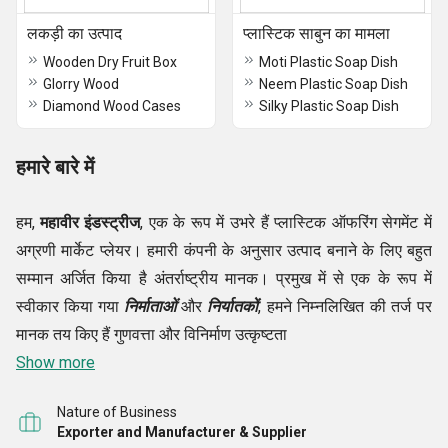
लकड़ी का उत्पाद
प्लास्टिक साबुन का मामला
Wooden Dry Fruit Box
Moti Plastic Soap Dish
Glorry Wood
Neem Plastic Soap Dish
Diamond Wood Cases
Silky Plastic Soap Dish
हमारे बारे में
हम,
महावीर इंडस्ट्रीज
, एक के रूप में उभरे हैं प्लास्टिक ऑफरिंग सेगमेंट में
अग्रणी मार्केट प्लेयर। हमारी कंपनी के अनुसार उत्पाद बनाने के लिए बहुत
सम्मान अर्जित किया है अंतर्राष्ट्रीय मानक। प्रमुख में से एक के रूप में
स्वीकार किया गया
निर्माताओं
और
निर्यातकों
, हमने निम्नलिखित की तर्ज पर
मानक तय किए हैं गुणवत्ता और विनिर्माण उत्कृष्टता
।
Show more
हम अपने ग्राहकों को पैसे और त्वरित सेवाओं के लिए सही मूल्य देने के लिए
Nature of Business
प्रतिबद्ध हैं। हमारे उत्पाद में
रिटेल डिस्प्ले स्टैंड, प्लास्टिक हॉटपॉट्स,
Exporter and Manufacturer & Supplier
प्लास्टिक कॉफी मग आदि शामिल हैं, इसके अलावा, हम कॉर्पोरेट गिफ्टिंग