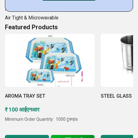
Plastic Jar
हम निम्नलिखित सेगमेंट के लिए पैकेजिंग की आवश्यकता को पूरा करते हैं
Kitchen Storage Containers
FMCG
Air Tight & Microwavable
फार्मास्यूटिकल्स
Featured Products
कॉस्मेटिक्स
पर्सनल हेल्थ-केयर
घरेलु उत्पाद
पोषाहार क्षेत्र
सीमेंट
पेय
AROMA TRAY SET
STEEL GLASS
₹ 100 आईएनआर
Minimum Order Quantity : 1000 टुकड़ाs