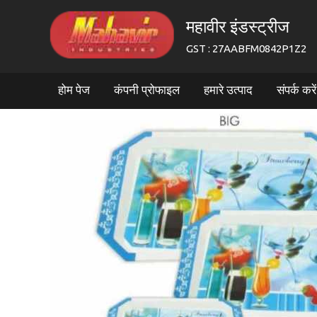
महावीर इंडस्ट्रीज
GST : 27AABFM0842P1Z2
होम पेज
कंपनी प्रोफाइल
हमारे उत्पाद
संपर्क करें