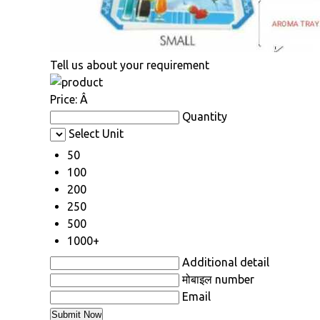
Tell us about your requirement
Price:
Â
Quantity
Select Unit
50
100
200
250
500
1000+
Additional detail
मोबाइल number
Email